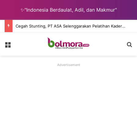
✨"Indonesia Berdaulat, Adil, dan Makmur"
Cegah Stunting, PT ASA Selenggarakan Pelatihan Kader Posyandu Desa Lingkar Tambang
Menu
Ca
Advertisement