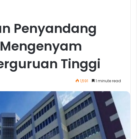
kan Penyandang
sa Mengenyam
erguruan Tinggi
1,591
1 minute read