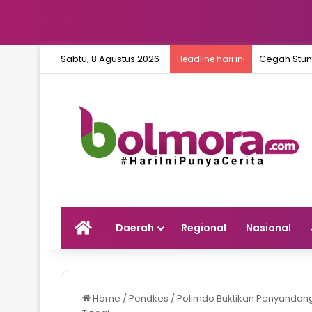
Sabtu, 8 Agustus 2026
Cegah Stun
Headline hari ini
Home
Daerah
Regional
Nasional
Home
/
Pendkes
/
Polimdo Buktikan Penyandang