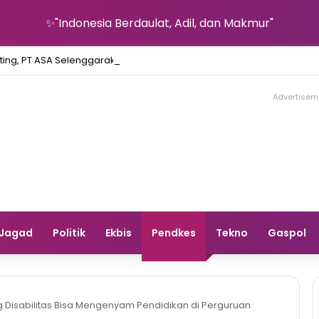
✨"Indonesia Berdaulat, Adil, dan Makmur"
ting, PT ASA Selenggarakan Pelatihan Kader Posyandu Desa Lingka
Advertisem
Jagad
Politik
Ekbis
Pendkes
Tekno
Gaspol
 Disabilitas Bisa Mengenyam Pendidikan di Perguruan