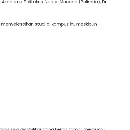
ng Akademik Politeknik Negeri Manado (Polimdo), Dr.
h menyelesaikan studi di kampus ini, meskipun
ahasiswa disabilitas yang kerap tampil memukau