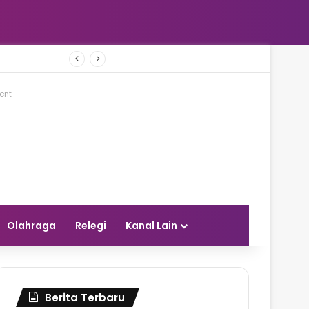
r Tambang
ent
Olahraga
Relegi
Kanal Lain
Berita Terbaru