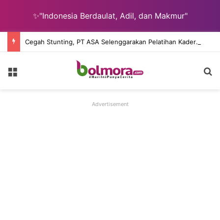
✨"Indonesia Berdaulat, Adil, dan Makmur"
Cegah Stunting, PT ASA Selenggarakan Pelatihan Kader Posyandu Desa Lingkar Tambang
Menu
C
Advertisement