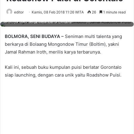
editor
Kamis, 08 Feb 2018 11:26 WITA
26
1 minute read
Bupati Kabupaten Gorontalo Nelson Pomalingo, menyambut baik
terbitnya buku Senja Melandai di Limboto
BOLMORA, SENI BUDAYA –
Seniman multi talenta yang
berkarya di Bolaang Mongondow Timur (Boltim), yakni
Jamal Rahman Iroth, merilis karya terbarunya.
Kali ini, sebuah buku kumpulan puisi berlatar Gorontalo
siap launching, dengan cara unik yaitu Roadshow Puisi.