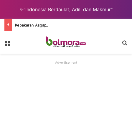
✨"Indonesia Berdaulat, Adil, dan Makmur"
Kebakaran Asgap Pakowa, Gubernur YSK Pastikan Warga Tidak Berjuang Sendiri
Menu
C
Advertisement