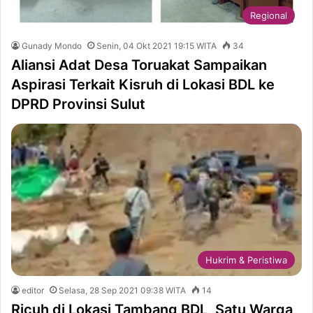
Regional
Gunady Mondo
Senin, 04 Okt 2021 19:15 WITA
34
Aliansi Adat Desa Toruakat Sampaikan
Aspirasi Terkait Kisruh di Lokasi BDL ke
DPRD Provinsi Sulut
Hukrim & Peristiwa
editor
Selasa, 28 Sep 2021 09:38 WITA
14
Ricuh di Lokasi Tambang BDL, Satu Warga