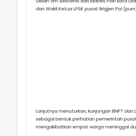
Selain tim Asistensi dari Mabes Polri kata Didi
dan Wakil Ketua LPSK pusat Brigjen Pol (pur
Lanjutnya menuturkan, kunjungan BNPT dan L
sebagai bentuk perhatian pemerintah pusat
mengakibatkan empat warga meninggal dun