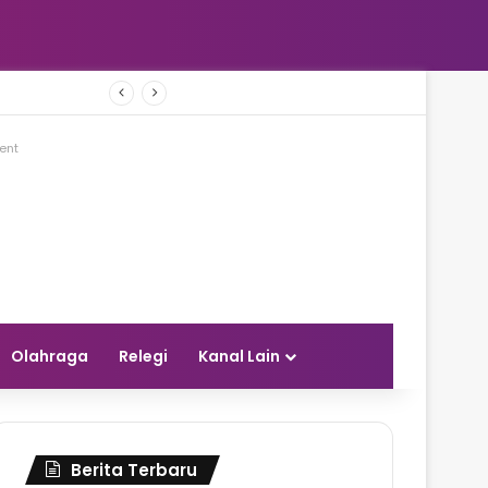
Gubernur YSK Ajak Remaja GMIM Bermimpi Besar dan Siapkan Diri Menjadi Pemimpin Masa Depan
ent
Olahraga
Relegi
Kanal Lain
Berita Terbaru