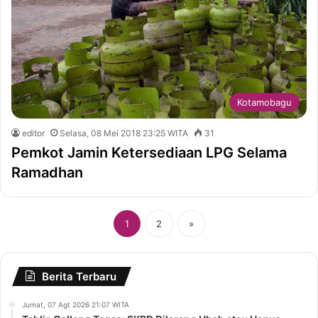
Kotamobagu
editor
Selasa, 08 Mei 2018 23:25 WITA
31
Pemkot Jamin Ketersediaan LPG Selama
Ramadhan
1
2
»
Berita Terbaru
Jumat, 07 Agt 2026 21:07 WITA