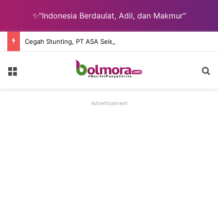
✨"Indonesia Berdaulat, Adil, dan Makmur"
Cegah Stunting, PT ASA Selenggarakan Pelatihan Kader Posyandu Desa Lingkar Tambang
Menu
C
Advertisement