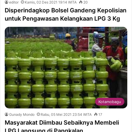
editor
Kamis, 02 Des 2021 19:14 WITA
20
Disperindagkop Bolsel Gandeng Kepolisian
untuk Pengawasan Kelangkaan LPG 3 Kg
Kotamobagu
Gunady Mondo
Rabu, 05 Mei 2021 23:54 WITA
17
Masyarakat Diimbau Sebaiknya Membeli
LPG Langsung di Pangkalan