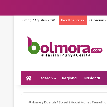
Jumat, 7 Agustus 2026
Headline hari ini
Home
Daerah
Regional
Nasional
Home
/
Daerah
/
Bolsel
/
Hadiri Monev Pemulihan