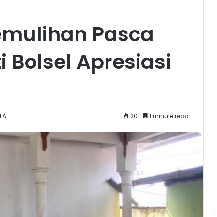
emulihan Pasca
 Bolsel Apresiasi
ITA
20
1 minute read