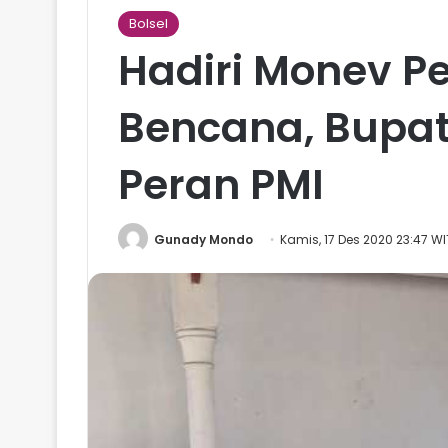
Bolsel
Hadiri Monev P
Bencana, Bupati
Peran PMI
Gunady Mondo
Kamis, 17 Des 2020 23:47 W