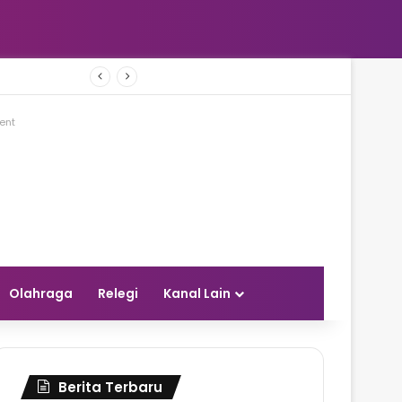
Gubernur YSK Ajak Remaja GMIM Bermimpi Besar dan Siapkan Diri Menjadi Pemimpin Masa Depan
ent
Olahraga
Relegi
Kanal Lain
Berita Terbaru