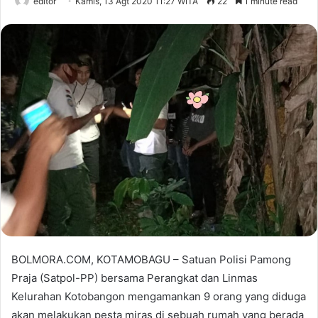
editor
Kamis, 13 Agt 2020 11:27 WITA
22
1 minute read
BOLMORA.COM, KOTAMOBAGU – Satuan Polisi Pamong
Praja (Satpol-PP) bersama Perangkat dan Linmas
Kelurahan Kotobangon mengamankan 9 orang yang diduga
akan melakukan pesta miras di sebuah rumah yang berada