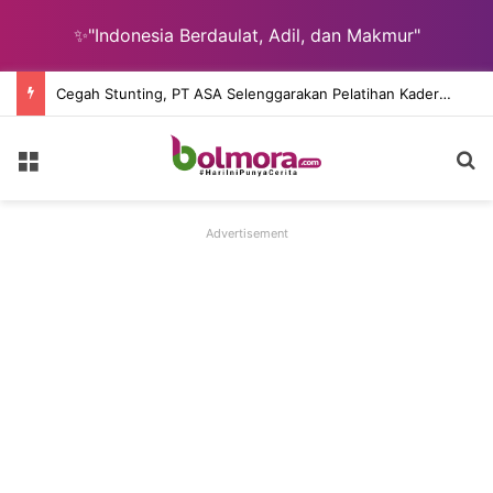
✨"Indonesia Berdaulat, Adil, dan Makmur"
Cegah Stunting, PT ASA Selenggarakan Pelatihan Kader Posyandu Desa Lingkar Tambang
Menu
Ca
Advertisement