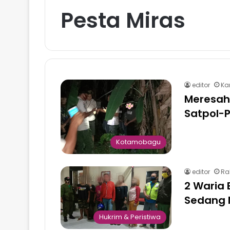
Pesta Miras
editor
Kam
Meresah
Satpol-
Kotamobagu
editor
Ra
2 Waria
Sedang 
Hukrim & Peristiwa