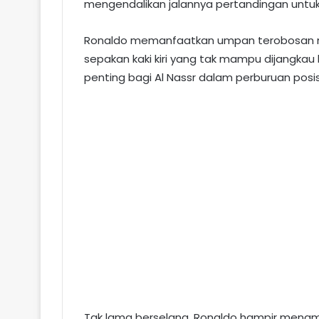
mengendalikan jalannya pertandingan untuk 
Ronaldo memanfaatkan umpan terobosan m
sepakan kaki kiri yang tak mampu dijangka
penting bagi Al Nassr dalam perburuan posi
Tak lama berselang, Ronaldo hampir menam