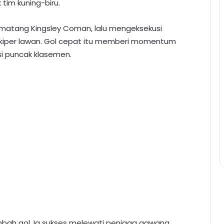
tim kuning-biru.
atang Kingsley Coman, lalu mengeksekusi
u kiper lawan. Gol cepat itu memberi momentum
si puncak klasemen.
bah gol. Ia sukses melewati penjaga gawang,