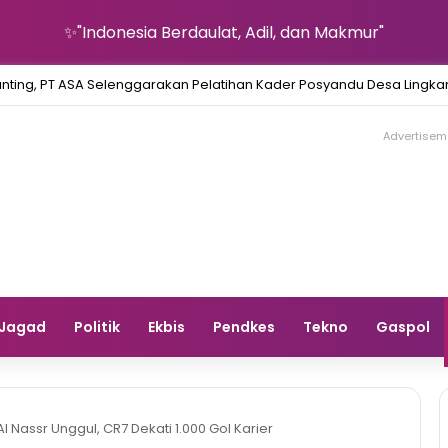
✨"Indonesia Berdaulat, Adil, dan Makmur"
nting, PT ASA Selenggarakan Pelatihan Kader Posyandu Desa Lingk
Advertisem
Jagad
Politik
Ekbis
Pendkes
Tekno
Gaspol
l Nassr Unggul, CR7 Dekati 1.000 Gol Karier