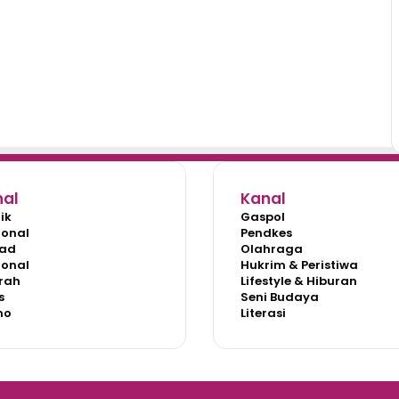
nal
Kanal
tik
Gaspol
ional
Pendkes
ad
Olahraga
ional
Hukrim & Peristiwa
rah
Lifestyle & Hiburan
s
Seni Budaya
no
Literasi