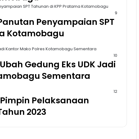
9
n Panutan Penyampaian SPT
ma Kotamobagu
10
 Ubah Gedung Eks UDK Jadi
otamobagu Sementara
12
 Pimpin Pelaksanaan
 Tahun 2023