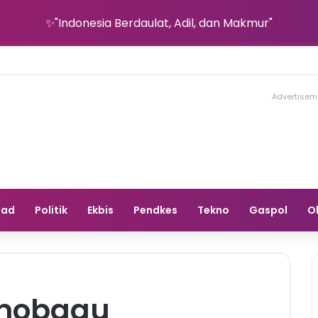
✨"Indonesia Berdaulat, Adil, dan Makmur"
Advertisem
gad
Politik
Ekbis
Pendkes
Tekno
Gaspol
O
amobagu