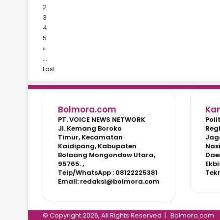
2
3
4
5
»
...
Last
Bolmora.com
Ka
PT. VOICE NEWS NETWORK
Poli
Jl. Kemang Boroko
Reg
Timur, Kecamatan
Jag
Kaidipang, Kabupaten
Nas
Bolaang Mongondow Utara,
Dae
95765. ,
Ekbi
Telp/WhatsApp : 08122225381
Tek
Email: redaksi@bolmora.com
© Copyright 2026, All Rights Reserved |
Bolmora.com