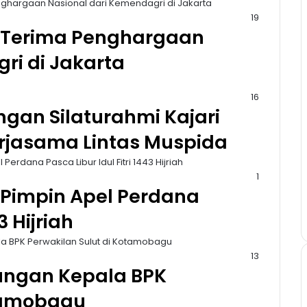
19
 Terima Penghargaan
ri di Jakarta
16
ngan Silaturahmi Kajari
rjasama Lintas Muspida
1
Pimpin Apel Perdana
3 Hijriah
13
ungan Kepala BPK
otamobagu