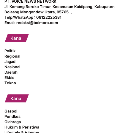
PT. VOICE NEWS NETWORK
Jl. Kemang Boroko Timur, Kecamatan Kaidipang, Kabupaten
Bolaang Mongondow Utara, 95765. ,
Telp/WhatsApp : 08122225381
Email: redaksi@bolmora.com
Kanal
Politik
Regional
Jagad
Nasional
Daerah
Ekbis
Tekno
Kanal
Gaspol
Pendkes
Olahraga
Hukrim & Peristiwa
Lifestyle & Hiburan