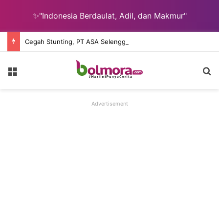
✨"Indonesia Berdaulat, Adil, dan Makmur"
Cegah Stunting, PT ASA Selenggarakan Pelatihan Kader Posyandu Desa Lingkar Tambang
Menu
C
Advertisement