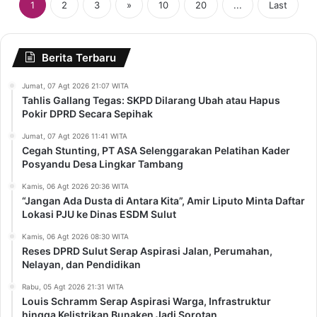
1
2
3
»
10
20
...
Last
Berita Terbaru
Jumat, 07 Agt 2026 21:07 WITA
Tahlis Gallang Tegas: SKPD Dilarang Ubah atau Hapus
Pokir DPRD Secara Sepihak
Jumat, 07 Agt 2026 11:41 WITA
Cegah Stunting, PT ASA Selenggarakan Pelatihan Kader
Posyandu Desa Lingkar Tambang
Kamis, 06 Agt 2026 20:36 WITA
“Jangan Ada Dusta di Antara Kita”, Amir Liputo Minta Daftar
Lokasi PJU ke Dinas ESDM Sulut
Kamis, 06 Agt 2026 08:30 WITA
Reses DPRD Sulut Serap Aspirasi Jalan, Perumahan,
Nelayan, dan Pendidikan
Rabu, 05 Agt 2026 21:31 WITA
Louis Schramm Serap Aspirasi Warga, Infrastruktur
hingga Kelistrikan Bunaken Jadi Sorotan