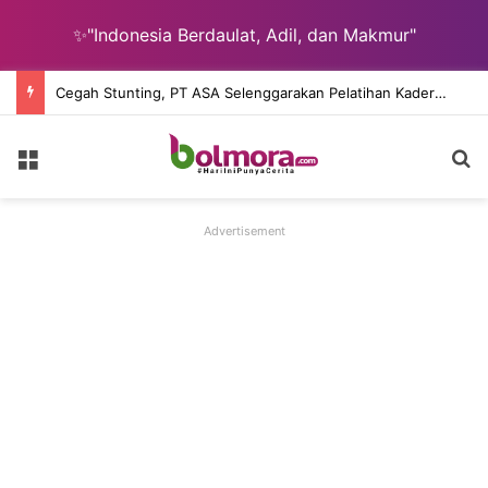
✨"Indonesia Berdaulat, Adil, dan Makmur"
Cegah Stunting, PT ASA Selenggarakan Pelatihan Kader Posyandu Desa Lingkar Tambang
Menu
Ca
Advertisement