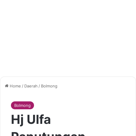
Home
/
Daerah
/
Bolmong
Bolmong
Hj Ulfa