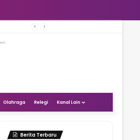
ar Tambang
ent
Olahraga
Relegi
Kanal Lain
Berita Terbaru