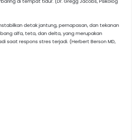
baring di tempat tidur. (Dr. Gregg Jacobs, Psikolog
stabilkan detak jantung, pernapasan, dan tekanan
bang alfa, teta, dan delta, yang merupakan
adi saat respons stres terjadi. (Herbert Berson MD,