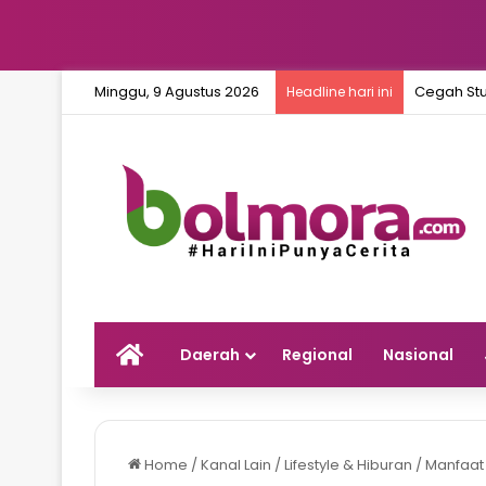
Minggu, 9 Agustus 2026
Cegah Stu
Headline hari ini
Home
Daerah
Regional
Nasional
Home
/
Kanal Lain
/
Lifestyle & Hiburan
/
Manfaat 