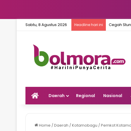
Sabtu, 8 Agustus 2026
Cegah Stun
Headline hari ini
Home
Daerah
Regional
Nasional
Home
/
Daerah
/
Kotamobagu
/
Pemkot Kotamoba