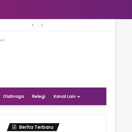
r Tambang
ent
Olahraga
Relegi
Kanal Lain
Berita Terbaru