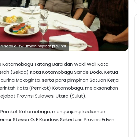
Natal di swjumlah pejabat provinsi
a Kotamobagu Tatong Bara dan Wakil Wali Kota
aerah (Sekda) Kota Kotamobagu Sande Dodo, Ketua
urina Mokoginta, serta para pimpinan Satuan Kerja
merintah Kota (Pemkot) Kotamobagu, melaksanakan
ejabat Provinsi Sulawesi Utara (Sulut).
ri Pemkot Kotamobagu, mengunjungi kediaman
nur Steven O. E Kandow, Sekertaris Provinsi Edwin