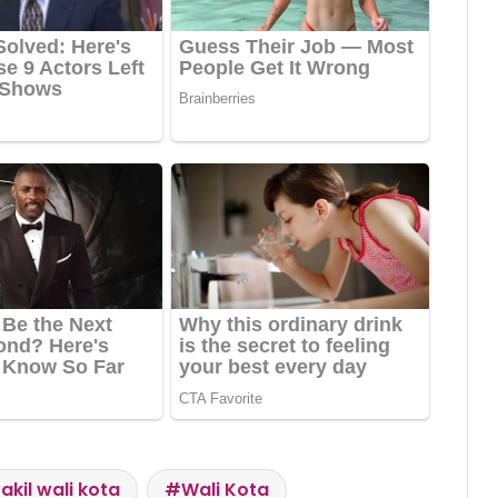
akil wali kota
Wali Kota