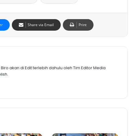
er
Share via Email
Print
iro akan di Edit terlebih dahulu oleh Tim Editor Media
ish.