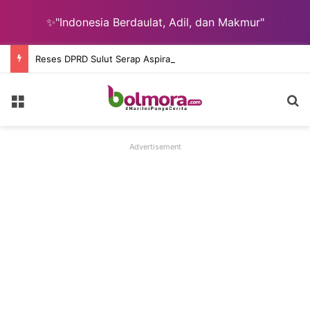
✨"Indonesia Berdaulat, Adil, dan Makmur"
Reses DPRD Sulut Serap Aspirasi Jalan, Perumahan, Nelayan, dan Pendidikan
Menu
C
Advertisement