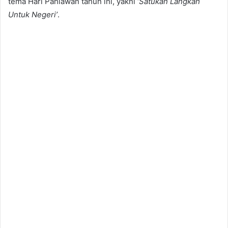
tema Hari Pahlawan tahun ini, yakni ‘
Satukan Langkah
Untuk Negeri’
.