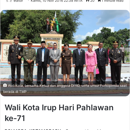
editor
Kamis, 10 Nov 2016 22:38 WITA
20
1 minute read
Wali Kota, bersama Ketua dan anggota DPRD, serta unsur Forkopimda saat
berada di TMP
Wali Kota Irup Hari Pahlawan
ke-71