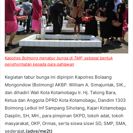
Kapolres Bolmong menabur bunga di TMP, sebagai bentuk
penghormatan kepada para pahlawan
Kegiatan tabur bunga ini dipinpin Kapolres Bolaang
Mongondow (Bolmong) AKBP. William A. Simajuntak, SIK.,
dan dihadiri Wali Kota Kotamobagu Ir. Hj. Tatong Bara,
Ketua dan Anggota DPRD Kota Kotamobagu, Dandim 1303
Bolmong Letkol Inf Sampang Sihotang, Kajari Kotamobagu
Dasplin, SH, MH., para pimpinan SKPD, tokoh adat, tokoh
masyarakat, OKP, Ormas, serta siswa siswi SD, SMP, SMA,
sederajat.
(adve/me2t)