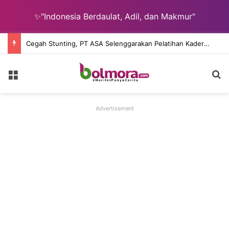
✨"Indonesia Berdaulat, Adil, dan Makmur"
Reses DPRD Sulut Serap Aspirasi Jalan, Perumahan, Nelayan, dan Pendidikan
Menu
C
Advertisement