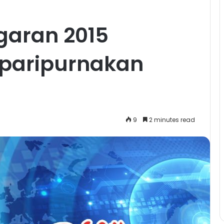
garan 2015
paripurnakan
9
2 minutes read