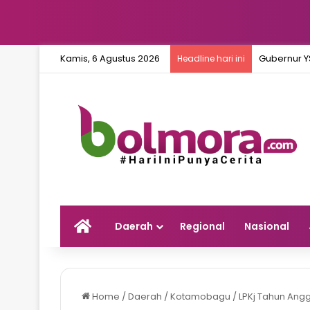
Kamis, 6 Agustus 2026
Headline hari ini
Home
Daerah
Regional
Nasional
Home
/
Daerah
/
Kotamobagu
/
LPKj Tahun Ang