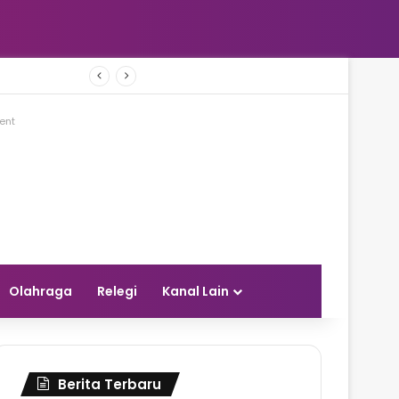
Gubernur YSK Ajak Remaja GMIM Bermimpi Besar dan Siapkan Diri Menjadi Pemimpin Masa Depan
ent
Olahraga
Relegi
Kanal Lain
Berita Terbaru