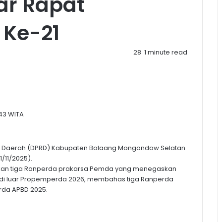
ar Rapat
 Ke-21
28
1 minute read
:43 WITA
t Daerah (DPRD) Kabupaten Bolaang Mongondow Selatan
1/11/2025).
apkan tiga Ranperda prakarsa Pemda yang menegaskan
h di luar Propemperda 2026, membahas tiga Ranperda
erda APBD 2025.