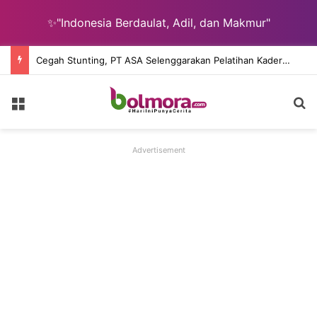
✨"Indonesia Berdaulat, Adil, dan Makmur"
Cegah Stunting, PT ASA Selenggarakan Pelatihan Kader Posyandu Desa Lingkar Tambang
Menu
C
Advertisement